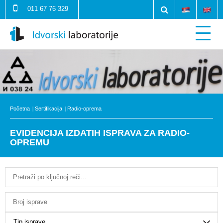
011 67 76 329
Početna
Sertifikacija
Radio-oprema
EVIDENCIJA IZDATIH ISPRAVA ZA RADIO-
OPREMU