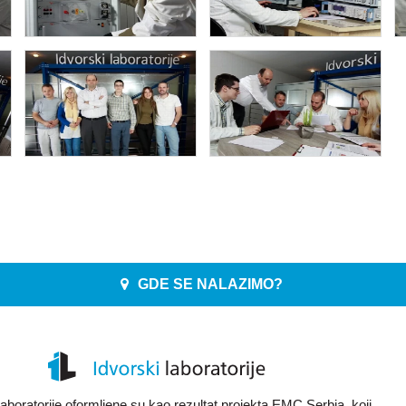
GDE SE NALAZIMO?
aboratorije oformljene su kao rezultat projekta EMC Serbia, koji