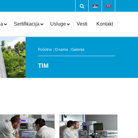
ja
Sertifikacija
Usluge
Vesti
Kontakt
Početna
O nama
Galerija
TIM