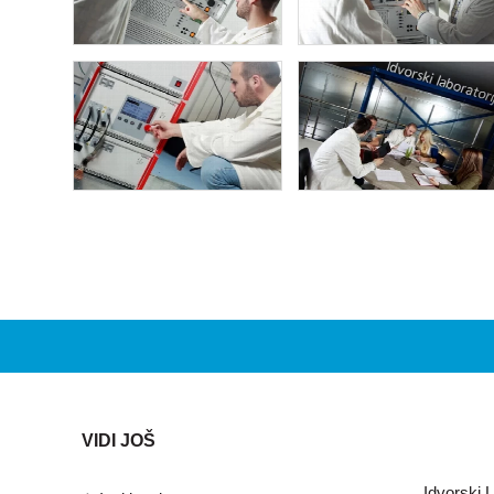
VIDI JOŠ
Idvorski L