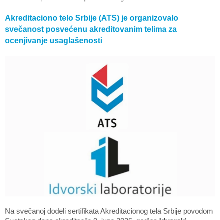
Akreditaciono telo Srbije (ATS) je organizovalo
svečanost posvećenu akreditovanim telima za
ocenjivanje usaglašenosti
Na svečanoj dodeli sertifikata Akreditacionog tela Srbije
povodom