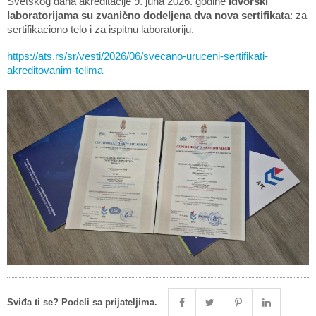
Svetskog dana akreditacije 9. juna 2026. godine
Idvorski
laboratorijama su zvanično dodeljena dva nova sertifikata
: za
sertifikaciono telo i za ispitnu laboratoriju.
https://ats.rs/sr/vesti/2026/06/svecano-uruceni-sertifikati-
akreditovanim-telima
Sviđa ti se? Podeli sa prijateljima.