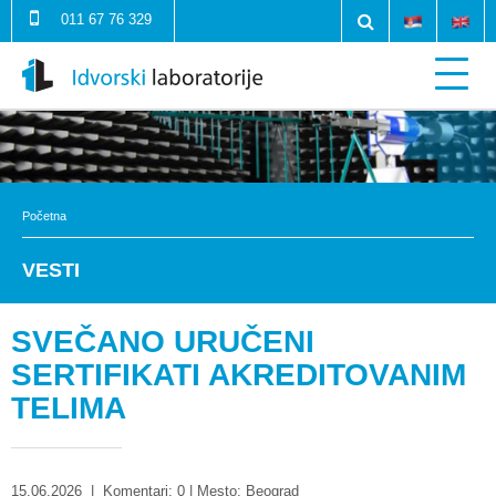
011 67 76 329
Početna
VESTI
SVEČANO URUČENI
SERTIFIKATI AKREDITOVANIM
TELIMA
15.06.2026
|
Komentari: 0
| Mesto: Beograd